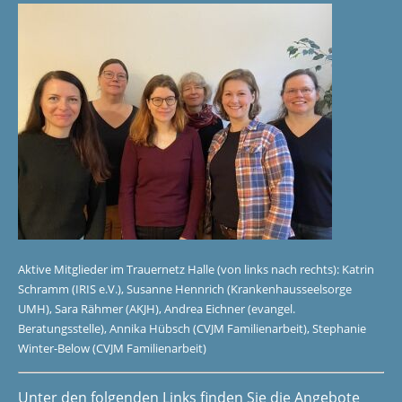
Aktive Mitglieder im Trauernetz Halle (von links nach rechts): Katrin
Schramm (IRIS e.V.), Susanne Hennrich (Krankenhausseelsorge
UMH), Sara Rähmer (AKJH), Andrea Eichner (evangel.
Beratungsstelle), Annika Hübsch (CVJM Familienarbeit), Stephanie
Winter-Below (CVJM Familienarbeit)
Unter den folgenden Links finden Sie die Angebote