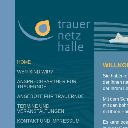
HOME
WILLKO
WER SIND WIR?
Sie haben e
ANSPRECHPARTNER FÜR
der Ihnen na
TRAUERNDE
der Ihrem L
ANGEBOTE FÜR TRAUERNDE
Mit dem Sch
mit den bohr
TERMINE UND
VERANSTALTUNGEN
mit Ihren Er
KONTAKT UND IMPRESSUM
Es kann tröst