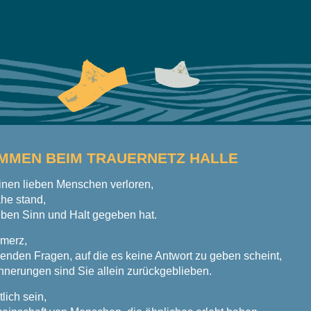
MMEN BEIM TRAUERNETZ HALLE
inen lieben Menschen verloren,
he stand,
eben Sinn und Halt gegeben hat.
merz,
enden Fragen, auf die es keine Antwort zu geben scheint,
innerungen sind Sie allein zurückgeblieben.
lich sein,