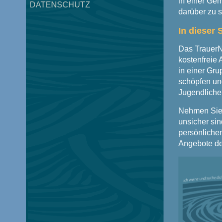
in einer Ge
DATENSCHUTZ
darüber zu s
In dieser 
Das TrauerN
kostenfreie 
in einer Gr
schöpfen un
Jugendliche
Nehmen Sie 
unsicher sin
persönliche
Angebote der